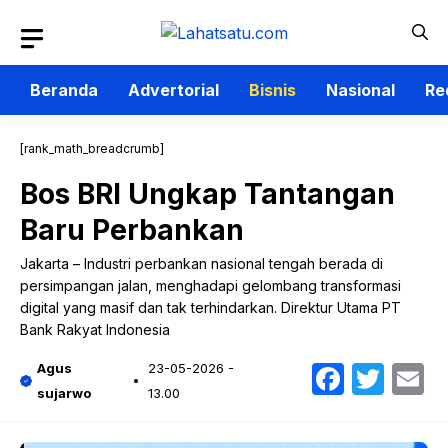
Langsung
ke
isi
Beranda
Advertorial
Bisnis
Nasional
Re
[rank_math_breadcrumb]
Bos BRI Ungkap Tantangan
Baru Perbankan
Jakarta – Industri perbankan nasional tengah berada di
persimpangan jalan, menghadapi gelombang transformasi
digital yang masif dan tak terhindarkan. Direktur Utama PT
Bank Rakyat Indonesia
Faceb
Twit
E
Agus
23-05-2026 -
sujarwo
13.00