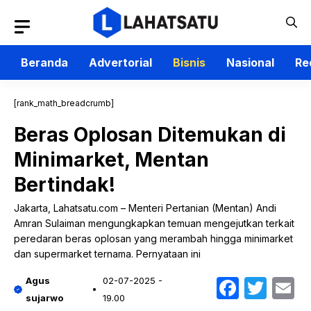
Langsung
ke
isi
Beranda
Advertorial
Bisnis
Nasional
Re
[rank_math_breadcrumb]
Beras Oplosan Ditemukan di
Minimarket, Mentan
Bertindak!
Jakarta, Lahatsatu.com – Menteri Pertanian (Mentan) Andi
Amran Sulaiman mengungkapkan temuan mengejutkan terkait
peredaran beras oplosan yang merambah hingga minimarket
dan supermarket ternama. Pernyataan ini
Faceb
Twit
E
Agus
02-07-2025 -
sujarwo
19.00