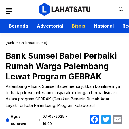
Langsung
ke
isi
Beranda
Advertorial
Bisnis
Nasional
Re
[rank_math_breadcrumb]
Bank Sumsel Babel Perbaiki
Rumah Warga Palembang
Lewat Program GEBRAK
Palembang – Bank Sumsel Babel menunjukkan komitmennya
terhadap kesejahteraan masyarakat dengan berpartisipasi
dalam program GEBRAK (Gerakan Benerin Rumah Agar
Layak) di Kota Palembang. Program kolaboratif
Faceb
Twit
E
Agus
07-05-2025 -
sujarwo
16.00