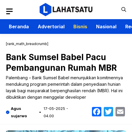
Langsung
ke
isi
Beranda
Advertorial
Bisnis
Nasional
Re
[rank_math_breadcrumb]
Bank Sumsel Babel Pacu
Pembangunan Rumah MBR
Palembang – Bank Sumsel Babel menunjukkan komitmennya
mendukung program pemerintah dalam penyediaan hunian
layak bagi masyarakat berpenghasilan rendah (MBR). Hal ini
dibuktikan dengan menggelar developer
Faceb
Twit
E
Agus
17-05-2025 -
sujarwo
04.00