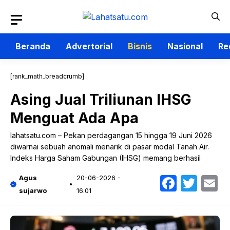
Langsung
ke
isi
Beranda
Advertorial
Bisnis
Nasional
Re
[rank_math_breadcrumb]
Asing Jual Triliunan IHSG
Menguat Ada Apa
lahatsatu.com – Pekan perdagangan 15 hingga 19 Juni 2026
diwarnai sebuah anomali menarik di pasar modal Tanah Air.
Indeks Harga Saham Gabungan (IHSG) memang berhasil
Faceb
Twit
E
Agus
20-06-2026 -
sujarwo
16.01