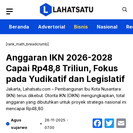
Langsung
ke
isi
Beranda
Advertorial
Bisnis
Nasional
Re
[rank_math_breadcrumb]
Anggaran IKN 2026-2028
Capai Rp48,8 Triliun, Fokus
pada Yudikatif dan Legislatif
Jakarta, Lahatsatu.com – Pembangunan Ibu Kota Nusantara
(IKN) terus dikebut. Otorita IKN (OIKN) mengungkapkan, total
anggaran yang dibutuhkan untuk proyek strategis nasional ini
mencapai Rp48,80
Faceb
Twit
E
Agus
26-11-2025 -
sujarwo
07.00