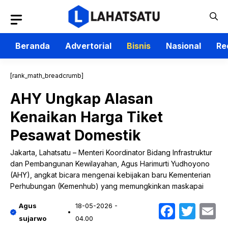
Langsung
ke
isi
Beranda
Advertorial
Bisnis
Nasional
Re
[rank_math_breadcrumb]
AHY Ungkap Alasan
Kenaikan Harga Tiket
Pesawat Domestik
Jakarta, Lahatsatu – Menteri Koordinator Bidang Infrastruktur
dan Pembangunan Kewilayahan, Agus Harimurti Yudhoyono
(AHY), angkat bicara mengenai kebijakan baru Kementerian
Perhubungan (Kemenhub) yang memungkinkan maskapai
Faceb
Twit
E
Agus
18-05-2026 -
sujarwo
04.00