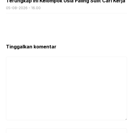
Terungkap Ini Kelompok Usia Paling Sulit Cari Kerja
05-08-2026 - 16.00
Tinggalkan komentar
Komentar
Nama