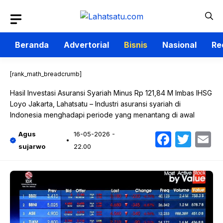
Langsung
ke
isi
Beranda
Advertorial
Bisnis
Nasional
Re
[rank_math_breadcrumb]
Hasil Investasi Asuransi Syariah Minus Rp 121,84 M Imbas IHSG
Loyo Jakarta, Lahatsatu – Industri asuransi syariah di
Indonesia menghadapi periode yang menantang di awal
Faceb
Twit
E
Agus
16-05-2026 -
sujarwo
22.00