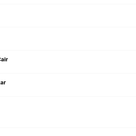
air
kar