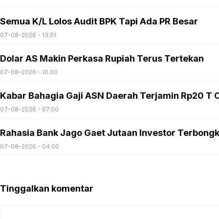
Semua K/L Lolos Audit BPK Tapi Ada PR Besar
07-08-2026 - 13.01
Dolar AS Makin Perkasa Rupiah Terus Tertekan
07-08-2026 - 10.00
Kabar Bahagia Gaji ASN Daerah Terjamin Rp20 T C
07-08-2026 - 07.00
Rahasia Bank Jago Gaet Jutaan Investor Terbong
07-08-2026 - 04.00
Tinggalkan komentar
Komentar