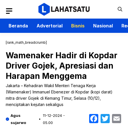
Langsung
ke
isi
Beranda
Advertorial
Bisnis
Nasional
Re
[rank_math_breadcrumb]
Wamenaker Hadir di Kopdar
Driver Gojek, Apresiasi dan
Harapan Menggema
Jakarta – Kehadiran Wakil Menteri Tenaga Kerja
(Wamenaker) Immanuel Ebenezer di Kopdar (kopi darat)
mitra driver Gojek di Kemang Timur, Selasa (10/12),
menciptakan kejutan sekaligus
Faceb
Twit
E
Agus
11-12-2024 -
sujarwo
05.00