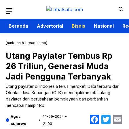
Langsung
ke
isi
Beranda
Advertorial
Bisnis
Nasional
Re
[rank_math_breadcrumb]
Utang Paylater Tembus Rp
26 Triliun, Generasi Muda
Jadi Pengguna Terbanyak
Utang paylater di Indonesia terus meroket. Data terbaru dari
Otoritas Jasa Keuangan (OJK) menunjukkan total utang
paylater dari perusahaan pembiayaan dan perbankan
mencapai hampir Rp
Faceb
Twit
E
Agus
14-09-2024 -
sujarwo
21.00