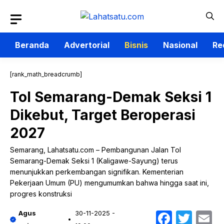
Langsung
ke
isi
Beranda
Advertorial
Bisnis
Nasional
Re
[rank_math_breadcrumb]
Tol Semarang-Demak Seksi 1
Dikebut, Target Beroperasi
2027
Semarang, Lahatsatu.com – Pembangunan Jalan Tol
Semarang-Demak Seksi 1 (Kaligawe-Sayung) terus
menunjukkan perkembangan signifikan. Kementerian
Pekerjaan Umum (PU) mengumumkan bahwa hingga saat ini,
progres konstruksi
Faceb
Twit
E
Agus
30-11-2025 -