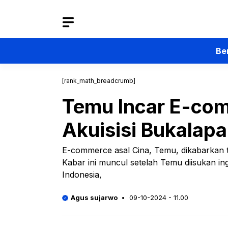
Langsung
ke
isi
Be
[rank_math_breadcrumb]
Temu Incar E-com
Akuisisi Bukalap
E-commerce asal Cina, Temu, dikabarkan te
Kabar ini muncul setelah Temu diisukan i
Indonesia,
Agus sujarwo
09-10-2024 - 11.00