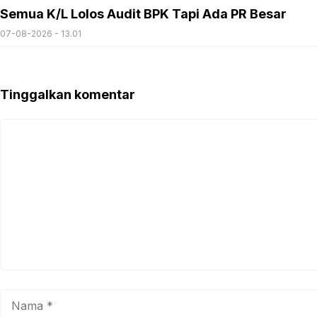
Semua K/L Lolos Audit BPK Tapi Ada PR Besar
07-08-2026 - 13.01
Tinggalkan komentar
Komentar
Nama