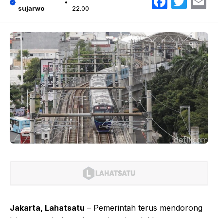
Faceb
Twit
E
sujarwo
22.00
Jakarta, Lahatsatu
– Pemerintah terus mendorong