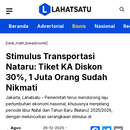
Langsung
ke
isi
Beranda
Advertorial
Bisnis
Nasional
Re
[rank_math_breadcrumb]
Stimulus Transportasi
Nataru: Tiket KA Diskon
30%, 1 Juta Orang Sudah
Nikmati
Jakarta, Lahatsatu – Pemerintah terus mendorong laju
pertumbuhan ekonomi nasional, khususnya menjelang
periode libur Natal dan Tahun Baru (Nataru) 2025/2026,
dengan meluncurkan serangkaian stimulus di
Agus
26-12-2025 -