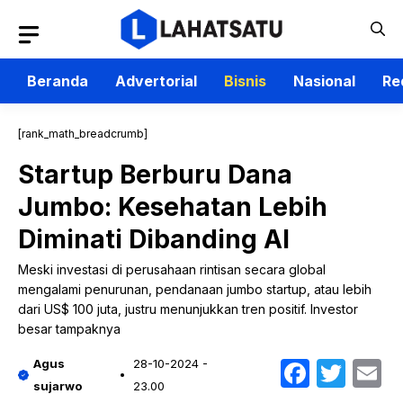
Langsung
ke
isi
Beranda
Advertorial
Bisnis
Nasional
Re
[rank_math_breadcrumb]
Startup Berburu Dana
Jumbo: Kesehatan Lebih
Diminati Dibanding AI
Meski investasi di perusahaan rintisan secara global
mengalami penurunan, pendanaan jumbo startup, atau lebih
dari US$ 100 juta, justru menunjukkan tren positif. Investor
besar tampaknya
Faceb
Twit
E
Agus
28-10-2024 -
sujarwo
23.00