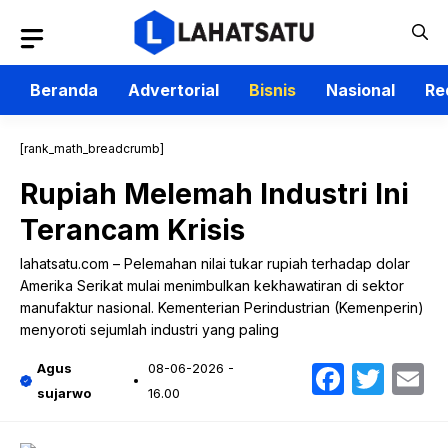
Langsung
ke
isi
Beranda
Advertorial
Bisnis
Nasional
Re
[rank_math_breadcrumb]
Rupiah Melemah Industri Ini
Terancam Krisis
lahatsatu.com – Pelemahan nilai tukar rupiah terhadap dolar
Amerika Serikat mulai menimbulkan kekhawatiran di sektor
manufaktur nasional. Kementerian Perindustrian (Kemenperin)
menyoroti sejumlah industri yang paling
Faceb
Twit
E
Agus
08-06-2026 -
sujarwo
16.00