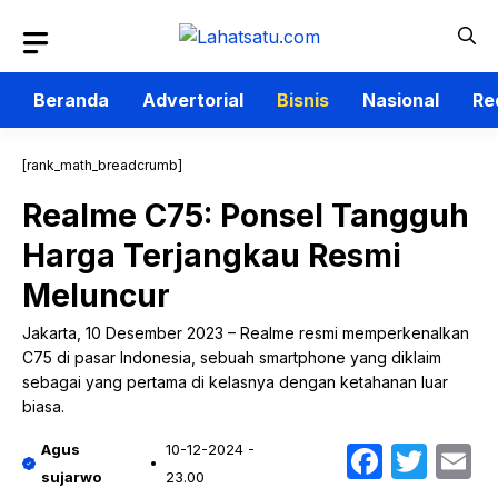
Langsung
ke
isi
Beranda
Advertorial
Bisnis
Nasional
Re
[rank_math_breadcrumb]
Realme C75: Ponsel Tangguh
Harga Terjangkau Resmi
Meluncur
Jakarta, 10 Desember 2023 – Realme resmi memperkenalkan
C75 di pasar Indonesia, sebuah smartphone yang diklaim
sebagai yang pertama di kelasnya dengan ketahanan luar
biasa.
Faceb
Twit
E
Agus
10-12-2024 -
sujarwo
23.00