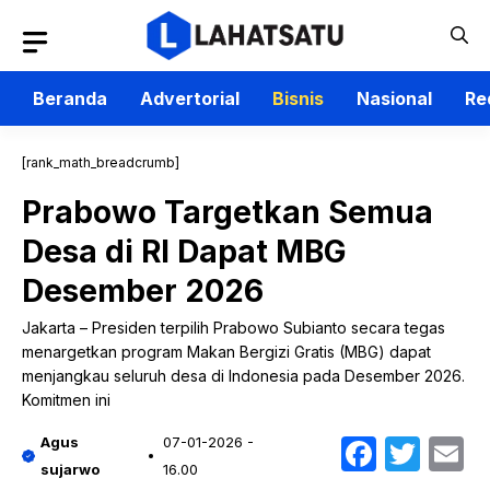
Langsung
ke
isi
Beranda
Advertorial
Bisnis
Nasional
Re
[rank_math_breadcrumb]
Prabowo Targetkan Semua
Desa di RI Dapat MBG
Desember 2026
Jakarta – Presiden terpilih Prabowo Subianto secara tegas
menargetkan program Makan Bergizi Gratis (MBG) dapat
menjangkau seluruh desa di Indonesia pada Desember 2026.
Komitmen ini
Faceb
Twit
E
Agus
07-01-2026 -
sujarwo
16.00