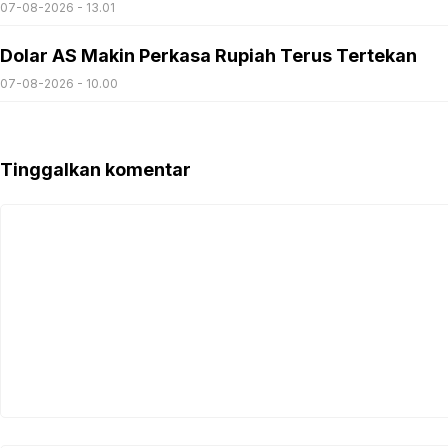
07-08-2026 - 13.01
Dolar AS Makin Perkasa Rupiah Terus Tertekan
07-08-2026 - 10.00
Tinggalkan komentar
Komentar