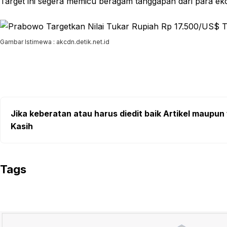
Target ini segera memicu beragam tanggapan dari para ek
Gambar Istimewa : akcdn.detik.net.id
Jika keberatan atau harus diedit baik Artikel maupun 
Kasih
Tags