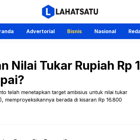
randa
Advertorial
Bisnis
Nasional
Reda
n Nilai Tukar Rupiah Rp
apai?
to telah menetapkan target ambisius untuk nilai tukar
S), memproyeksikannya berada di kisaran Rp 16.800