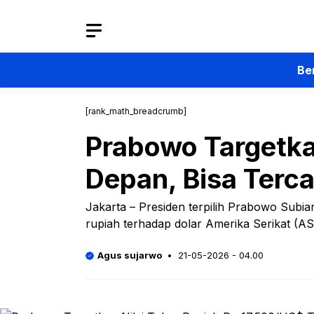
Langsung
ke
isi
Be
[rank_math_breadcrumb]
Prabowo Targetka
Depan, Bisa Terc
Jakarta – Presiden terpilih Prabowo Subian
rupiah terhadap dolar Amerika Serikat (A
Agus sujarwo
21-05-2026 - 04.00