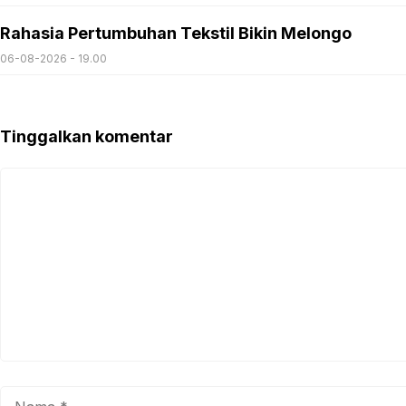
Rahasia Pertumbuhan Tekstil Bikin Melongo
06-08-2026 - 19.00
Tinggalkan komentar
Komentar
Nama