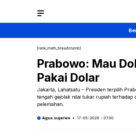
Langsung
ke
isi
Be
[rank_math_breadcrumb]
Prabowo: Mau Dol
Pakai Dolar
Jakarta, Lahatsatu – Presiden terpilih 
tengah gejolak nilai tukar rupiah terhada
pelemahan.
Agus sujarwo
17-05-2026 - 07.00