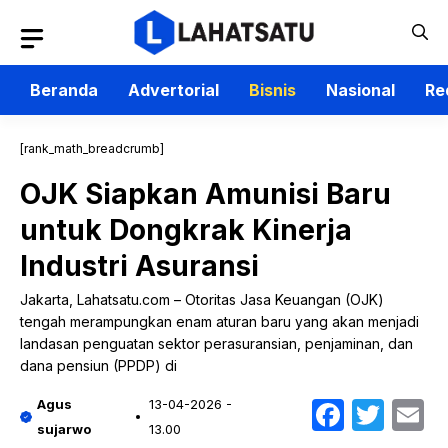
Langsung
ke
isi
Beranda
Advertorial
Bisnis
Nasional
Re
[rank_math_breadcrumb]
OJK Siapkan Amunisi Baru
untuk Dongkrak Kinerja
Industri Asuransi
Jakarta, Lahatsatu.com – Otoritas Jasa Keuangan (OJK)
tengah merampungkan enam aturan baru yang akan menjadi
landasan penguatan sektor perasuransian, penjaminan, dan
dana pensiun (PPDP) di
Faceb
Twit
E
Agus
13-04-2026 -
sujarwo
13.00