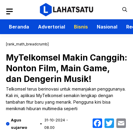
Langsung
ke
isi
Beranda
Advertorial
Bisnis
Nasional
Re
[rank_math_breadcrumb]
MyTelkomsel Makin Canggih:
Nonton Film, Main Game,
dan Dengerin Musik!
Telkomsel terus berinovasi untuk memanjakan penggunanya.
Kali ini, aplikasi MyTelkomsel semakin lengkap dengan
tambahan fitur baru yang menarik. Pengguna kini bisa
menikmati hiburan multimedia seperti
Faceb
Twit
E
Agus
31-10-2024 -
sujarwo
08.00