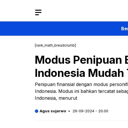
Langsung
ke
isi
Be
[rank_math_breadcrumb]
Modus Penipuan 
Indonesia Mudah 
Penipuan finansial dengan modus personifi
Indonesia. Modus ini bahkan tercatat sebag
Indonesia, menurut
Agus sujarwo
26-09-2024 - 20.00