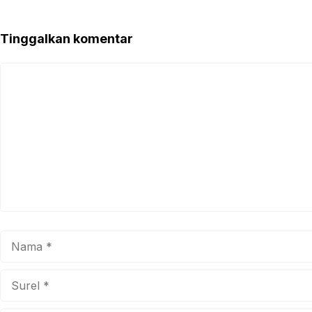
Tinggalkan komentar
Komentar
Nama
Surel