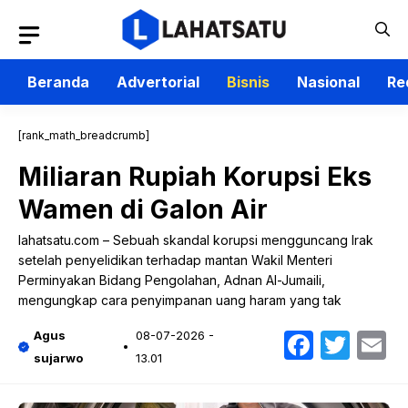
Langsung
ke
isi
Beranda
Advertorial
Bisnis
Nasional
Re
[rank_math_breadcrumb]
Miliaran Rupiah Korupsi Eks
Wamen di Galon Air
lahatsatu.com – Sebuah skandal korupsi mengguncang Irak
setelah penyelidikan terhadap mantan Wakil Menteri
Perminyakan Bidang Pengolahan, Adnan Al-Jumaili,
mengungkap cara penyimpanan uang haram yang tak
Faceb
Twit
E
Agus
08-07-2026 -
sujarwo
13.01