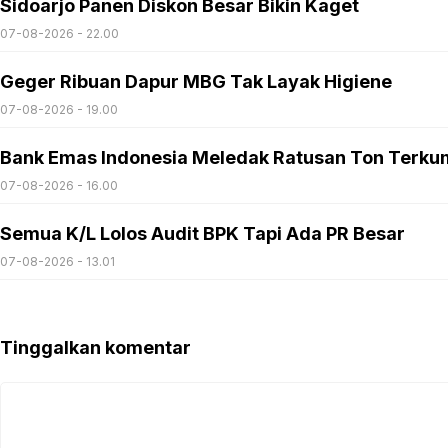
Sidoarjo Panen Diskon Besar Bikin Kaget
07-08-2026 - 22.00
Geger Ribuan Dapur MBG Tak Layak Higiene
07-08-2026 - 19.00
Bank Emas Indonesia Meledak Ratusan Ton Terku
07-08-2026 - 16.00
Semua K/L Lolos Audit BPK Tapi Ada PR Besar
07-08-2026 - 13.01
Tinggalkan komentar
Komentar