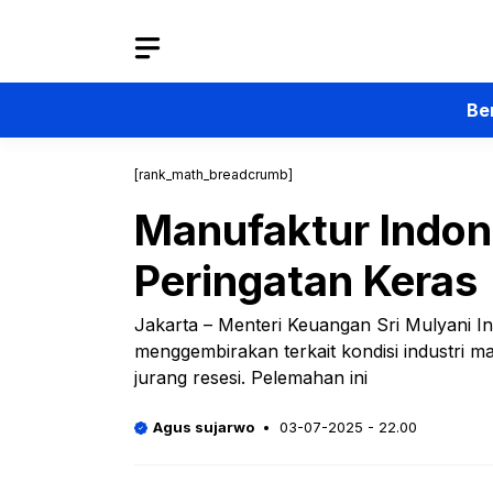
Langsung
ke
isi
Be
[rank_math_breadcrumb]
Manufaktur Indone
Peringatan Keras
Jakarta – Menteri Keuangan Sri Mulyani 
menggembirakan terkait kondisi industri m
jurang resesi. Pelemahan ini
Agus sujarwo
03-07-2025 - 22.00