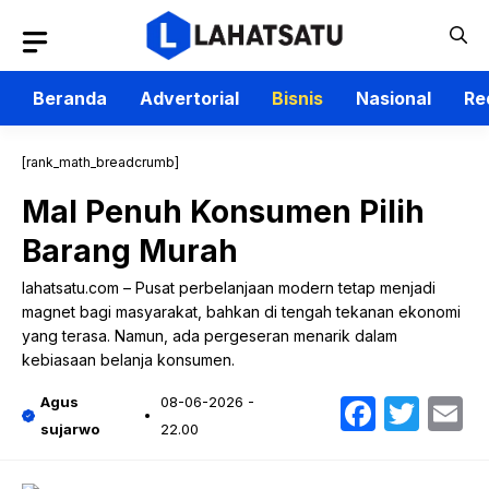
Langsung
ke
isi
Beranda
Advertorial
Bisnis
Nasional
Re
[rank_math_breadcrumb]
Mal Penuh Konsumen Pilih
Barang Murah
lahatsatu.com – Pusat perbelanjaan modern tetap menjadi
magnet bagi masyarakat, bahkan di tengah tekanan ekonomi
yang terasa. Namun, ada pergeseran menarik dalam
kebiasaan belanja konsumen.
Faceb
Twit
E
Agus
08-06-2026 -
sujarwo
22.00