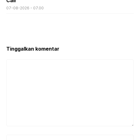
Cair
07-08-2026 - 07.00
Tinggalkan komentar
Komentar
Nama