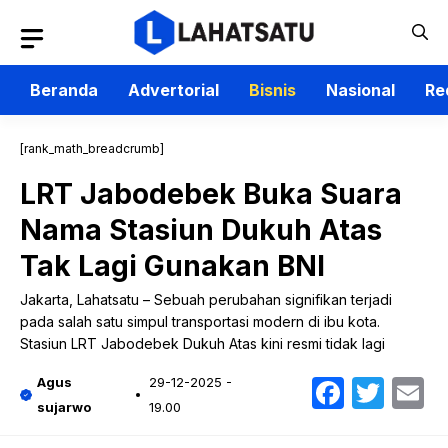
Langsung
ke
isi
Beranda
Advertorial
Bisnis
Nasional
Re
[rank_math_breadcrumb]
LRT Jabodebek Buka Suara
Nama Stasiun Dukuh Atas
Tak Lagi Gunakan BNI
Jakarta, Lahatsatu – Sebuah perubahan signifikan terjadi
pada salah satu simpul transportasi modern di ibu kota.
Stasiun LRT Jabodebek Dukuh Atas kini resmi tidak lagi
Faceb
Twit
E
Agus
29-12-2025 -
sujarwo
19.00