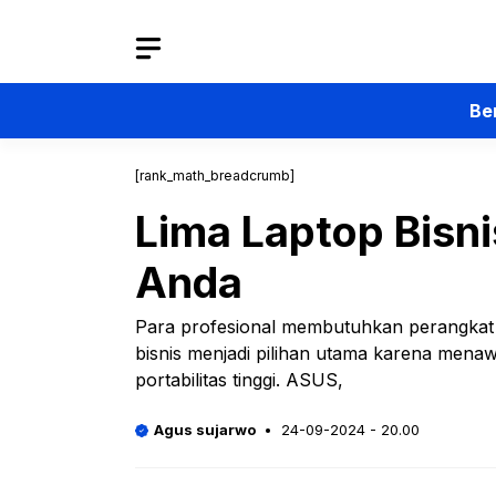
Langsung
ke
isi
Be
[rank_math_breadcrumb]
Lima Laptop Bisn
Anda
Para profesional membutuhkan perangkat y
bisnis menjadi pilihan utama karena mena
portabilitas tinggi. ASUS,
Agus sujarwo
24-09-2024 - 20.00