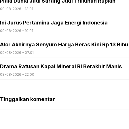
Piala Dunia Jadi Sarang Judi Triliunan Rupiah
09-08-2026 - 13.01
Ini Jurus Pertamina Jaga Energi Indonesia
09-08-2026 - 10.01
Alor Akhirnya Senyum Harga Beras Kini Rp 13 Ribu
09-08-2026 - 07.01
Drama Ratusan Kapal Mineral RI Berakhir Manis
08-08-2026 - 22.00
Tinggalkan komentar
Komentar