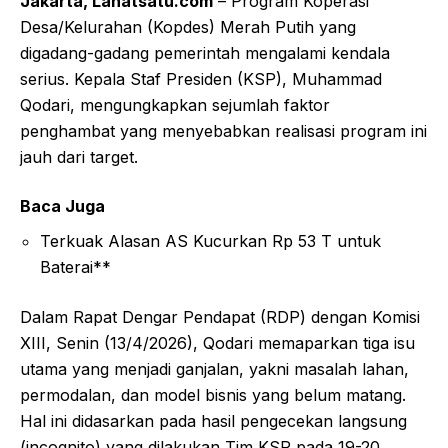
Jakarta, Lahatsatu.com
– Program Koperasi
Desa/Kelurahan (Kopdes) Merah Putih yang
digadang-gadang pemerintah mengalami kendala
serius. Kepala Staf Presiden (KSP), Muhammad
Qodari, mengungkapkan sejumlah faktor
penghambat yang menyebabkan realisasi program ini
jauh dari target.
Baca Juga
Terkuak Alasan AS Kucurkan Rp 53 T untuk
Baterai**
Dalam Rapat Dengar Pendapat (RDP) dengan Komisi
XIII, Senin (13/4/2026), Qodari memaparkan tiga isu
utama yang menjadi ganjalan, yakni masalah lahan,
permodalan, dan model bisnis yang belum matang.
Hal ini didasarkan pada hasil pengecekan langsung
(incognito) yang dilakukan Tim KSP pada 19-20