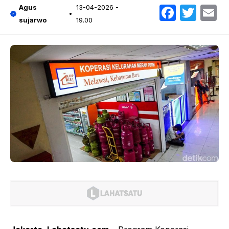
Faceb
Twit
E
Agus
13-04-2026 -
sujarwo
19.00