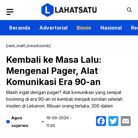
Langsung
ke
isi
Beranda
Advertorial
Bisnis
Nasional
Re
[rank_math_breadcrumb]
Kembali ke Masa Lalu:
Mengenal Pager, Alat
Komunikasi Era 90-an
Masih ingat dengan pager? Alat komunikasi yang sempat
booming di era 90-an ini kembali menjadi sorotan setelah
insiden di Lebanon. Ribuan orang terluka, 200 dalam
Faceb
Twit
E
Agus
19-09-2024 -
sujarwo
11.00