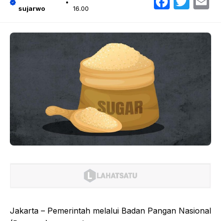
Faceb
Twit
E
sujarwo
16.00
Jakarta – Pemerintah melalui Badan Pangan Nasional