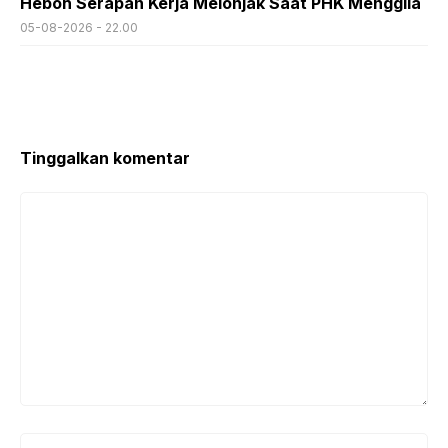
Heboh Serapan Kerja Melonjak Saat PHK Menggila
05-08-2026 - 22.00
Tinggalkan komentar
Komentar
Nama