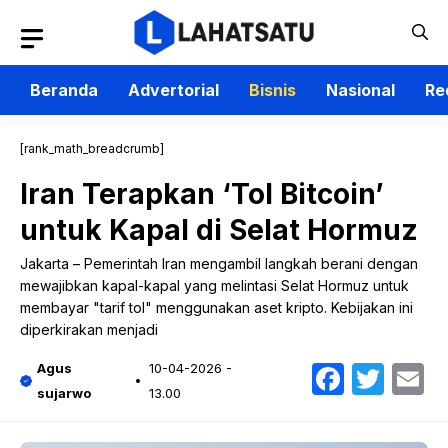
Langsung
ke
isi
Beranda
Advertorial
Bisnis
Nasional
Re
[rank_math_breadcrumb]
Iran Terapkan ‘Tol Bitcoin’
untuk Kapal di Selat Hormuz
Jakarta – Pemerintah Iran mengambil langkah berani dengan
mewajibkan kapal-kapal yang melintasi Selat Hormuz untuk
membayar "tarif tol" menggunakan aset kripto. Kebijakan ini
diperkirakan menjadi
Faceb
Twit
E
Agus
10-04-2026 -
sujarwo
13.00