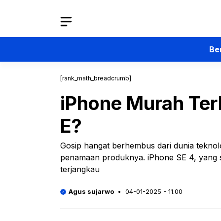
Langsung
ke
isi
Be
[rank_math_breadcrumb]
iPhone Murah Ter
E?
Gosip hangat berhembus dari dunia teknol
penamaan produknya. iPhone SE 4, yang sel
terjangkau
Agus sujarwo
04-01-2025 - 11.00