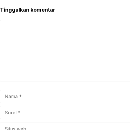
Tinggalkan komentar
Komentar
Nama
Surel
Situs