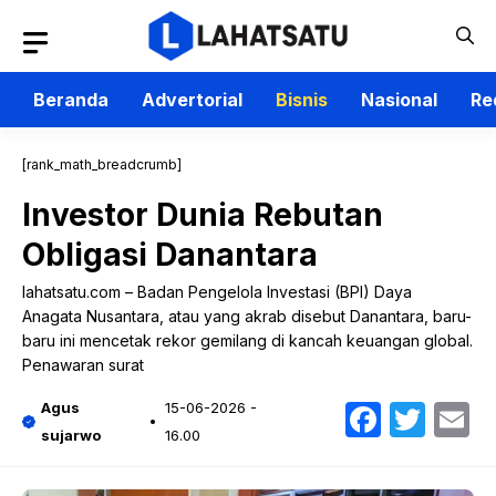
Langsung
ke
isi
Beranda
Advertorial
Bisnis
Nasional
Re
[rank_math_breadcrumb]
Investor Dunia Rebutan
Obligasi Danantara
lahatsatu.com – Badan Pengelola Investasi (BPI) Daya
Anagata Nusantara, atau yang akrab disebut Danantara, baru-
baru ini mencetak rekor gemilang di kancah keuangan global.
Penawaran surat
Faceb
Twit
E
Agus
15-06-2026 -
sujarwo
16.00