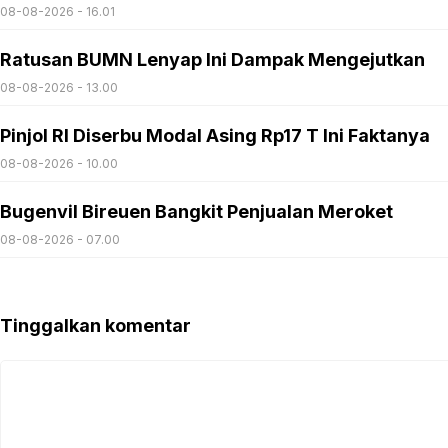
08-08-2026 - 16.01
Ratusan BUMN Lenyap Ini Dampak Mengejutkan
08-08-2026 - 13.00
Pinjol RI Diserbu Modal Asing Rp17 T Ini Faktanya
08-08-2026 - 10.00
Bugenvil Bireuen Bangkit Penjualan Meroket
08-08-2026 - 07.00
Tinggalkan komentar
Komentar