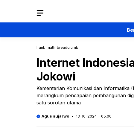
Langsung
ke
isi
Be
[rank_math_breadcrumb]
Internet Indonesi
Jokowi
Kementerian Komunikasi dan Informatika 
merangkum pencapaian pembangunan digita
satu sorotan utama
Agus sujarwo
13-10-2024 - 05.00