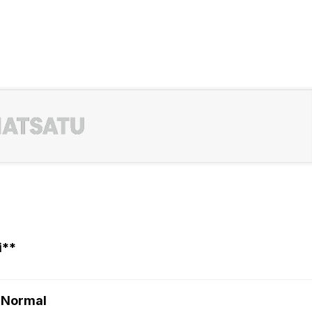
i**
 Normal