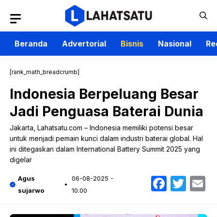
Langsung
ke
isi
Beranda
Advertorial
Bisnis
Nasional
Re
[rank_math_breadcrumb]
Indonesia Berpeluang Besar
Jadi Penguasa Baterai Dunia
Jakarta, Lahatsatu.com – Indonesia memiliki potensi besar
untuk menjadi pemain kunci dalam industri baterai global. Hal
ini ditegaskan dalam International Battery Summit 2025 yang
digelar
Faceb
Twit
E
Agus
06-08-2025 -
sujarwo
10.00