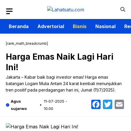
Langsung
ke
isi
Beranda
Advertorial
Bisnis
Nasional
Re
[rank_math_breadcrumb]
Harga Emas Naik Lagi Hari
Ini!
Jakarta – Kabar baik bagi investor emas! Harga emas
batangan Logam Mulia Antam 24 karat kembali menunjukkan
tren positif pada perdagangan hari ini, Jumat (11/7/2025).
Faceb
Twit
E
Agus
11-07-2025 -
sujarwo
10.00