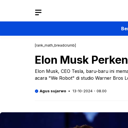
Langsung
ke
isi
Be
[rank_math_breadcrumb]
Elon Musk Perken
Elon Musk, CEO Tesla, baru-baru ini mema
acara "We Robot" di studio Warner Bros Los
Agus sujarwo
13-10-2024 - 08.00