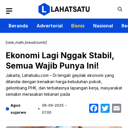
Langsung
ke
isi
Beranda
Advertorial
Bisnis
Nasional
Re
[rank_math_breadcrumb]
Ekonomi Lagi Nggak Stabil,
Semua Wajib Punya Ini!
Jakarta, Lahatsatu.com – Di tengah gejolak ekonomi yang
ditandai dengan kenaikan harga kebutuhan pokok,
gelombang PHK, dan terbatasnya lapangan kerja, masyarakat
semakin merasakan tekanan pada
Faceb
Twit
E
Agus
06-09-2025 -
sujarwo
07.00