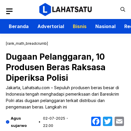
Langsung
ke
isi
Beranda
Advertorial
Bisnis
Nasional
Re
[rank_math_breadcrumb]
Dugaan Pelanggaran, 10
Produsen Beras Raksasa
Diperiksa Polisi
Jakarta, Lahatsatu.com – Sepuluh produsen beras besar di
Indonesia tengah menghadapi pemeriksaan dari Bareskrim
Polri atas dugaan pelanggaran terkait distribusi dan
pengemasan beras. Langkah ini
Faceb
Twit
E
Agus
02-07-2025 -
sujarwo
22.00