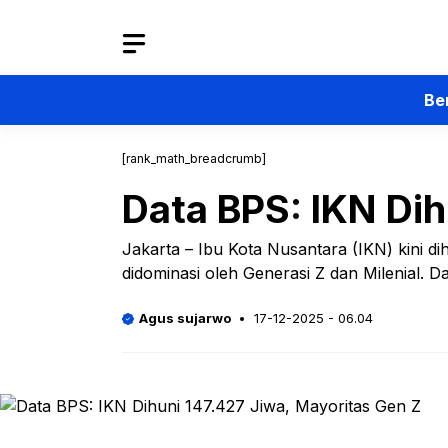
Langsung
ke
isi
Be
[rank_math_breadcrumb]
Data BPS: IKN Dih
Jakarta – Ibu Kota Nusantara (IKN) kini di
didominasi oleh Generasi Z dan Milenial. D
Agus sujarwo
17-12-2025 - 06.04