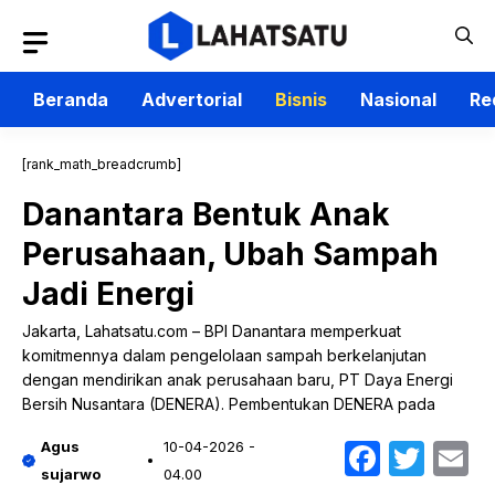
Langsung
ke
isi
Beranda
Advertorial
Bisnis
Nasional
Re
[rank_math_breadcrumb]
Danantara Bentuk Anak
Perusahaan, Ubah Sampah
Jadi Energi
Jakarta, Lahatsatu.com – BPI Danantara memperkuat
komitmennya dalam pengelolaan sampah berkelanjutan
dengan mendirikan anak perusahaan baru, PT Daya Energi
Bersih Nusantara (DENERA). Pembentukan DENERA pada
Faceb
Twit
E
Agus
10-04-2026 -
sujarwo
04.00