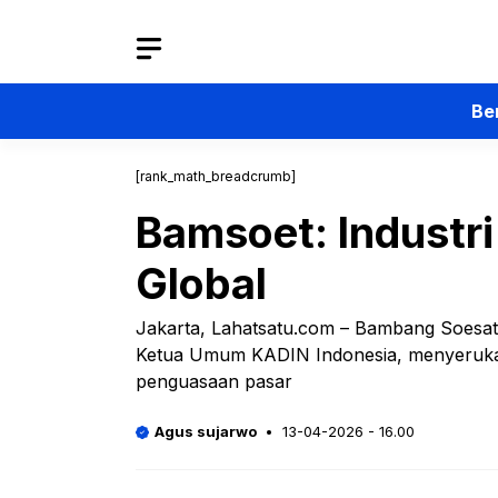
Langsung
ke
isi
Be
[rank_math_breadcrumb]
Bamsoet: Industri
Global
Jakarta, Lahatsatu.com – Bambang Soesaty
Ketua Umum KADIN Indonesia, menyerukan 
penguasaan pasar
Agus sujarwo
13-04-2026 - 16.00