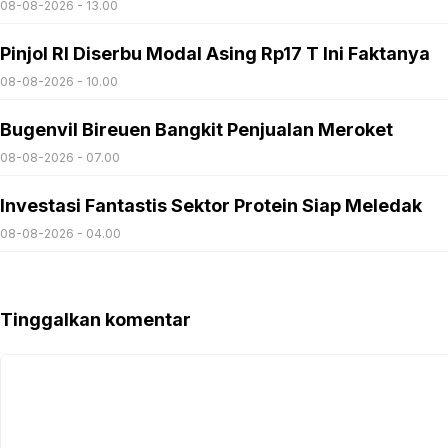
08-08-2026 - 13.00
Pinjol RI Diserbu Modal Asing Rp17 T Ini Faktanya
08-08-2026 - 10.00
Bugenvil Bireuen Bangkit Penjualan Meroket
08-08-2026 - 07.00
Investasi Fantastis Sektor Protein Siap Meledak
08-08-2026 - 04.00
Tinggalkan komentar
Komentar