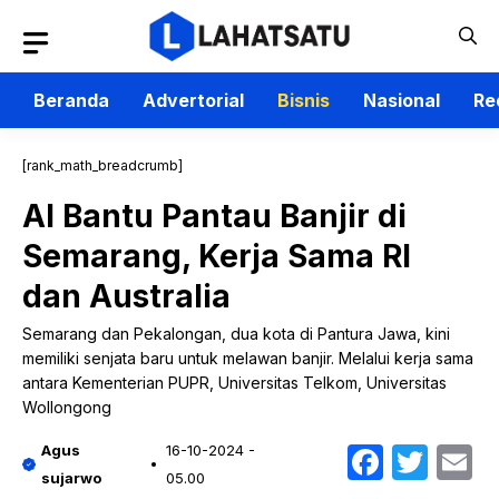
Langsung
ke
isi
Beranda
Advertorial
Bisnis
Nasional
Re
[rank_math_breadcrumb]
AI Bantu Pantau Banjir di
Semarang, Kerja Sama RI
dan Australia
Semarang dan Pekalongan, dua kota di Pantura Jawa, kini
memiliki senjata baru untuk melawan banjir. Melalui kerja sama
antara Kementerian PUPR, Universitas Telkom, Universitas
Wollongong
Faceb
Twit
E
Agus
16-10-2024 -
sujarwo
05.00