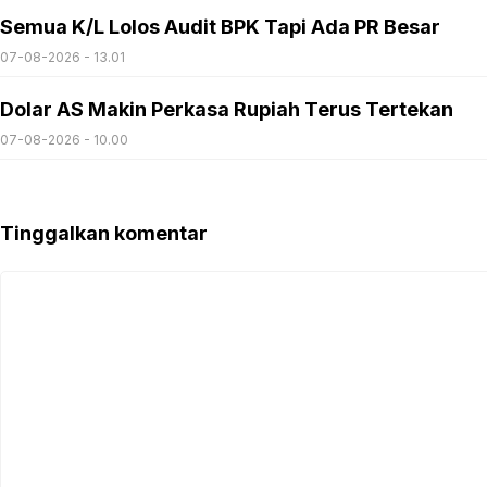
Semua K/L Lolos Audit BPK Tapi Ada PR Besar
07-08-2026 - 13.01
Dolar AS Makin Perkasa Rupiah Terus Tertekan
07-08-2026 - 10.00
Tinggalkan komentar
Komentar