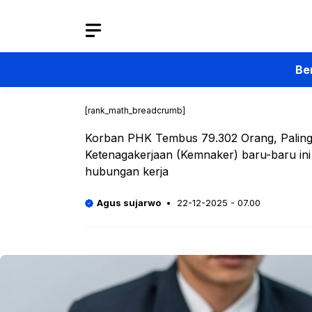
Langsung
ke
isi
Be
[rank_math_breadcrumb]
Korban PHK Tembus 79.302 Orang, Paling 
Ketenagakerjaan (Kemnaker) baru-baru ini 
hubungan kerja
Agus sujarwo
22-12-2025 - 07.00