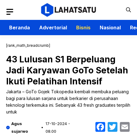
Langsung
ke
isi
Beranda
Advertorial
Bisnis
Nasional
Re
[rank_math_breadcrumb]
43 Lulusan S1 Berpeluang
Jadi Karyawan GoTo Setelah
Ikuti Pelatihan Intensif
Jakarta – GoTo Gojek Tokopedia kembali membuka peluang
bagi para lulusan sarjana untuk berkarier di perusahaan
teknologi terkemuka ini. Sebanyak 43 fresh graduates terpilih
untuk
Faceb
Twit
E
Agus
17-10-2024 -
sujarwo
08.00