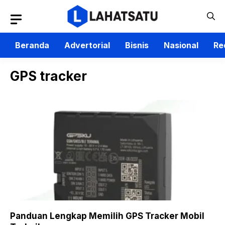
Langsung
ke
isi
Beranda
Advertorial
Bisnis
Nasional
Re
GPS tracker
Panduan Lengkap Memilih GPS Tracker Mobil