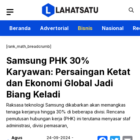
Langsung
ke
isi
Beranda
Advertorial
Bisnis
Nasional
Re
[rank_math_breadcrumb]
Samsung PHK 30%
Karyawan: Persaingan Ketat
dan Ekonomi Global Jadi
Biang Keladi
Raksasa teknologi Samsung dikabarkan akan memangkas
tenaga kerjanya hingga 30% di beberapa divisi. Rencana
pemutusan hubungan kerja (PHK) ini terutama menyasar staf
administrasi, divisi pemasaran,
Agus
24-09-2024 -