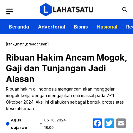
Langsung
ke
isi
Beranda
Advertorial
Bisnis
Nasional
Re
[rank_math_breadcrumb]
Ribuan Hakim Ancam Mogok,
Gaji dan Tunjangan Jadi
Alasan
Ribuan hakim di Indonesia mengancam akan menggelar
mogok kerja dengan mengajukan cuti massal pada 7-11
Oktober 2024. Aksi ini dilakukan sebagai bentuk protes atas
kesejahteraan
Faceb
Twit
E
Agus
05-10-2024 -
sujarwo
18.00