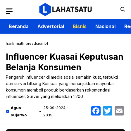
Langsung
ke
isi
Beranda
Advertorial
Bisnis
Nasional
Re
[rank_math_breadcrumb]
Influencer Kuasai Keputusan
Belanja Konsumen
Pengaruh influencer di media sosial semakin kuat, terbukti
dari survei Litbang Kompas yang menunjukkan mayoritas
konsumen membeli produk berdasarkan rekomendasi
influencer. Survei yang melibatkan 1.200
Faceb
Twit
E
Agus
25-09-2024 -
sujarwo
20.15